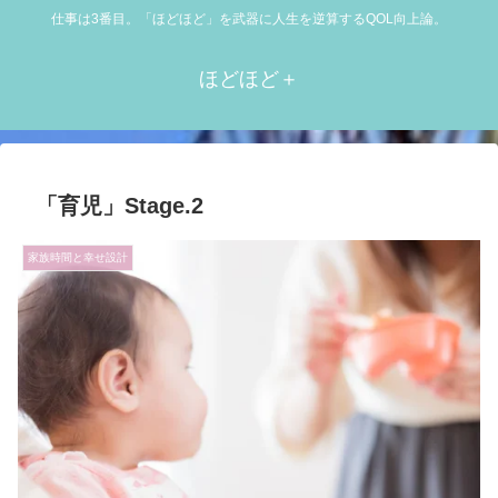
仕事は3番目。「ほどほど」を武器に人生を逆算するQOL向上論。
ほどほど＋
「育児」Stage.2
家族時間と幸せ設計