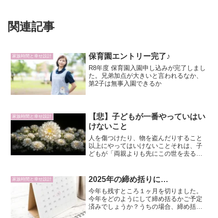
関連記事
保育園エントリー完了♪
家族時間と幸せ設計
R8年度 保育園入園申し込みが完了しまし
た。兄弟加点が大きいと言われるなか、
第2子は無事入園できるか
【悲】子どもが一番やっていはい
家族時間と幸せ設計
けないこと
人を傷つけたり、物を盗んだりすること
以上にやってはいけないことそれは、子
どもが「両親よりも先にこの世を去る」
ことです。病気や交通事故でこの世を去
った子どもの話をニュースで聞くたび、
胸が張り裂けそうな痛みに襲われます。
2025年の締め括りに…
家族時間と幸せ設計
自分が親になってから、特...
今年も残すところ１ヶ月を切りました。
今年をどのようにして締め括るかご予定
済みでしょうか？うちの場合、締め括り
と合わせ、新たな生命（次男くん）と生