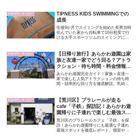
命を産み出してくれた御方（妻）へのお
祝い・感謝を込めたハワイ旅行で締める
ことにします。
TIPNESS KIDS SWIMMINGでの
家族時間と幸せ設計
成長
生後9か月でスイミングを始めた長男当時
住んでいた家から自転車で10分程度で行
ける大手スポーツジムのスイミングに通
い始めたのは、彼がちょうど生後9カ月頃
のときでした。（現在はTIPNESSに移籍
済）保育園入園の前月のタイミングでし
【日帰り旅行】あらかわ遊園は家
家族時間と幸せ設計
たので、保育...
族と友達一家でどう回る？アトラ
クション・待ち時間・料金情報ま
とめ
あらかわ遊園完全ガイド！家族＋友達一
家で楽しむ人気アトラクションの待ち時
間・効率的な回り方を徹底解説。乳幼児
連れ必見の休憩室や、アトラクション以
外の充実した子連れ施設も詳しくご紹介
します！
【荒川区】プラレールが走る
家族時間と幸せ設計
cafe「子鉄」探訪記！あらかわ遊
園帰りに子連れで楽しむ最強スポ
ット
荒川区のプラレールカフェ「子鉄」を探
訪！あらかわ遊園帰りにも最適な子連れ
最強スポットを徹底レポート。個室やお
むつ台完備、良心価格で電車好きの子ど