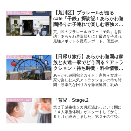
命を産み出してくれた御方（妻）へのお
祝い・感謝を込めたハワイ旅行で締める
ことにします。
【荒川区】プラレールが走る
家族時間と幸せ設計
cafe「子鉄」探訪記！あらかわ遊
園帰りに子連れで楽しむ最強スポ
ット
荒川区のプラレールカフェ「子鉄」を探
訪！あらかわ遊園帰りにも最適な子連れ
最強スポットを徹底レポート。個室やお
むつ台完備、良心価格で電車好きの子ど
もも大人も大満足の空間です。
【日帰り旅行】あらかわ遊園は家
家族時間と幸せ設計
族と友達一家でどう回る？アトラ
クション・待ち時間・料金情報ま
とめ
あらかわ遊園完全ガイド！家族＋友達一
家で楽しむ人気アトラクションの待ち時
間・効率的な回り方を徹底解説。乳幼児
連れ必見の休憩室や、アトラクション以
外の充実した子連れ施設も詳しくご紹介
します！
「育児」Stage.2
家族時間と幸せ設計
第２子誕生後５カ月経過あっという間に
「４人家族体制」がスタートしてから、
５カ月が経過しました。第２子の生後５
か月のウチの”リアル”をお伝えしておく
と、まず、第１子の生後５か月のときと
はきわめて大きく異なります。・泣いて