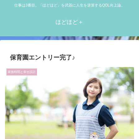
仕事は3番目。「ほどほど」を武器に人生を逆算するQOL向上論。
ほどほど＋
保育園エントリー完了♪
家族時間と幸せ設計