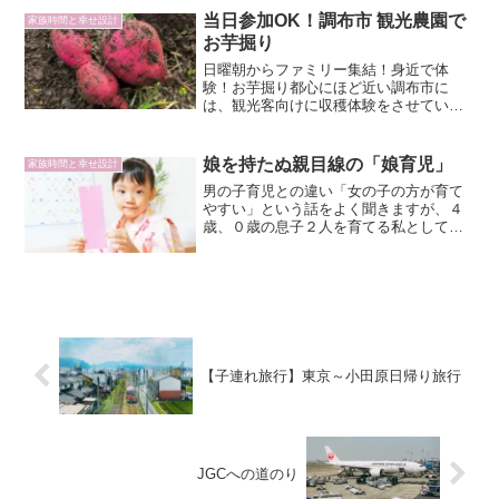
いてもある程度は放って...
当日参加OK！調布市 観光農園で
家族時間と幸せ設計
お芋掘り
日曜朝からファミリー集結！身近で体
験！お芋掘り都心にほど近い調布市に
は、観光客向けに収穫体験をさせていた
だける「観光農園」が多数あるのです
が、この日は調布市 入間町にある「永野
農園」さんに行ってきました。焼き芋の
娘を持たぬ親目線の「娘育児」
家族時間と幸せ設計
定番、「シルクイート」は「安...
男の子育児との違い「女の子の方が育て
やすい」という話をよく聞きますが、４
歳、０歳の息子２人を育てる私として
は、娘を育てた経験がないので、「う
ん、その通り！」と言うことはできませ
ん。しかし、最近、息子の保育園友達の
女の子（しかも上の息子と同月...
【子連れ旅行】東京～小田原日帰り旅行
JGCへの道のり