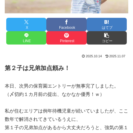
X
Facebook
はてブ
LINE
Pinterest
コピー
2025.10.14
2025.11.07
第２子は兄弟加点頼み！
本日、次男の保育園エントリーが無事完了しました。
（〆切約１カ月前の提出、なかなか優秀！ｗ）
私が住むエリアは例年待機児童が続いていましたが、ここ
数年で解消されてきているうえに、
第１子の兄弟加点があるから大丈夫だろうと、強気の第１