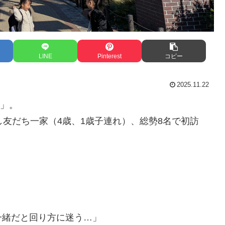
LINE
Pinterest
コピー
2025.11.22
」。
し友だち一家（4歳、1歳子連れ）、総勢8名で初訪
」
一緒だと回り方に迷う…」