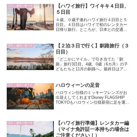
寝。
【ハワイ旅行】ワイキキ４日目、
QOLと趣味の最大化
５日目
４歳、０歳子連れハワイ旅行４日目と５
日目。４日目はハワイで初のレンタカー
日帰り旅行。ところが、日本との交通ル
ールの違いに四苦八苦。生命の危機を感
じたノースショアへのドライブ旅行。５
日目はワイキキ最終日。やり残したこと
【２泊３日で行く】釧路旅行（３
QOLと趣味の最大化
を片付けつつ、前日のトラブル疲労を癒
日目）
すショッピングを慣行。
「どこかにマイル」で引き当てた「釧
路」旅行3日目。4歳、0歳（6カ月）の子
どもたちと11月の釧路へ。最終日はアイ
ヌコタンで木彫りのコロポックルに一目
惚れ。その後、旅行のハイライト、釧路
湿原でタンチョウを探す一行。最後の最
ハロウィーンの足音
QOLと趣味の最大化
後まで満喫し尽くす最終日。
ハロウィン仕様のミッキーフレンズがお
出迎えしてくれますDisney FLAGSHIP
TOKYOもハロウィン仕様新宿に足を運ん
だついでに、久しぶりにDisneystoreに行
ってきました。あまり頻繁に行くわけで
はないですが、やはり、店内に一...
【ハワイ旅行準備】レンタカー編
QOLと趣味の最大化
（マイナ免許証一本持ちの場合は
ご注意ください！）