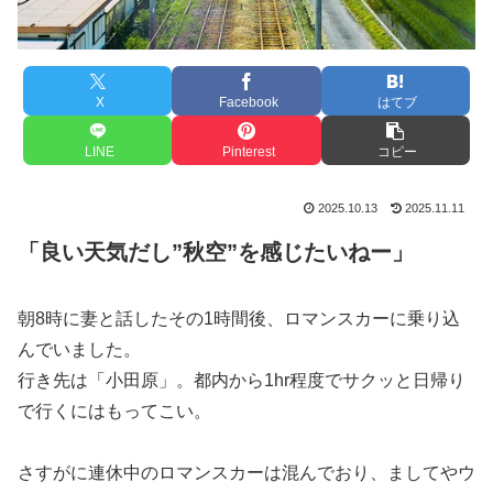
X
Facebook
はてブ
LINE
Pinterest
コピー
2025.10.13
2025.11.11
「良い天気だし”秋空”を感じたいねー」
朝8時に妻と話したその1時間後、ロマンスカーに乗り込
んでいました。
行き先は「小田原」。都内から1hr程度でサクッと日帰り
で行くにはもってこい。
さすがに連休中のロマンスカーは混んでおり、ましてやウ