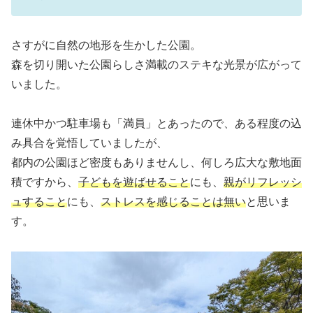
さすがに自然の地形を生かした公園。
森を切り開いた公園らしさ満載のステキな光景が広がって
いました。
連休中かつ駐車場も「満員」とあったので、ある程度の込
み具合を覚悟していましたが、
都内の公園ほど密度もありませんし、何しろ広大な敷地面
積ですから、
子どもを遊ばせること
にも、
親がリフレッシ
ュすること
にも、
ストレスを感じることは無い
と思いま
す。