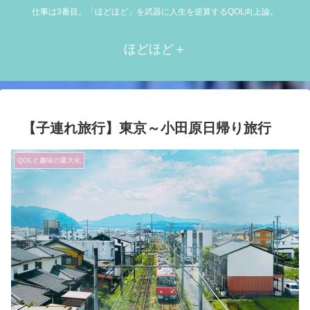
仕事は3番目。「ほどほど」を武器に人生を逆算するQOL向上論。
ほどほど＋
【子連れ旅行】東京～小田原日帰り旅行
QOLと趣味の最大化