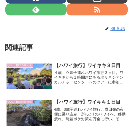
88-SUN
関連記事
【ハワイ旅行】ワイキキ３日目
QOLと趣味の最大化
４歳、０歳子連れハワイ旅行３日目。ワ
イキキから１時間超にあるポリネシアン
カルチャーセンターへのツアーに参加。
トンガ、フィジー、サモア等のハワイ以
外のポリネシアンカルチャーを体験。中
でも我が家の心を掴んだところは…
【ハワイ旅行】ワイキキ１日目
QOLと趣味の最大化
4歳、0歳子連れハワイ旅行。成田発の夜
便に乗り込み、2年ぶりのハワイへ。移動
疲れ、時差ボケ対策を万全に行い、初日
からワイキキ市街を散策。トロピカルド
リンク片手に自炊し、初日は早めに就