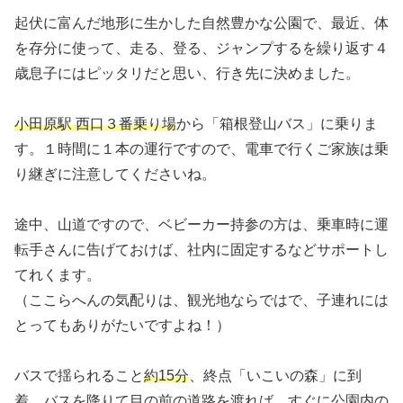
起伏に富んだ地形に生かした自然豊かな公園で、最近、体
を存分に使って、走る、登る、ジャンプするを繰り返す４
歳息子にはピッタリだと思い、行き先に決めました。
小田原駅 西口３番乗り場
から「箱根登山バス」に乗りま
す。１時間に１本の運行ですので、電車で行くご家族は乗
り継ぎに注意してくださいね。
途中、山道ですので、ベビーカー持参の方は、乗車時に運
転手さんに告げておけば、社内に固定するなどサポートし
てれくます。
（ここらへんの気配りは、観光地ならではで、子連れには
とってもありがたいですよね！）
バスで揺られること
約15分
、終点「いこいの森」に到
着。バスを降りて目の前の道路を渡れば、すぐに公園内の