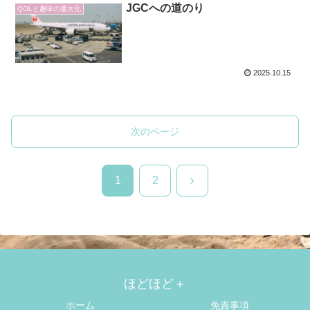
JGCへの道のり
QOLと趣味の最大化
2025.10.15
次のページ
次
1
2
へ
ほどほど＋
ホーム
免責事項