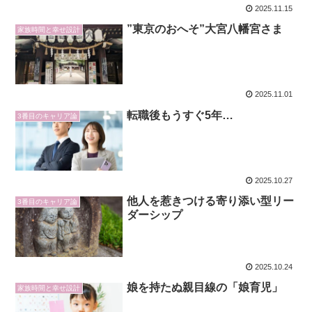
2025.11.15
”東京のおへそ”大宮八幡宮さま
家族時間と幸せ設計
2025.11.01
転職後もうすぐ5年…
3番目のキャリア論
2025.10.27
他人を惹きつける寄り添い型リー
3番目のキャリア論
ダーシップ
2025.10.24
娘を持たぬ親目線の「娘育児」
家族時間と幸せ設計