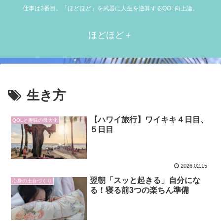
仕事は3番目。「ほどほど」を武器に人生を逆算するQOL向上論。
ほどほど＋
生き方
【ハワイ旅行】ワイキキ４日目、
QOLと趣味の最大化
５日目
2026.02.15
翌朝「スッと起きる」自分にな
心身の土台づくり
る！寝る前3つの楽ちん準備