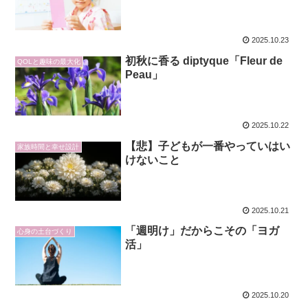
2025.10.23
初秋に香る diptyque「Fleur de
QOLと趣味の最大化
Peau」
2025.10.22
【悲】子どもが一番やっていはい
家族時間と幸せ設計
けないこと
2025.10.21
「週明け」だからこその「ヨガ
心身の土台づくり
活」
2025.10.20