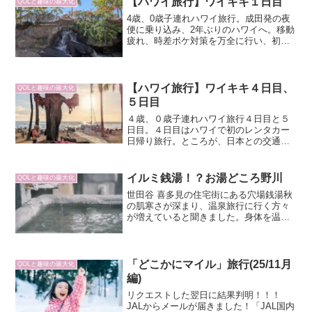
【ハワイ旅行】ワイキキ１日目
QOLと趣味の最大化
4歳、0歳子連れハワイ旅行。成田発の夜
便に乗り込み、2年ぶりのハワイへ。移動
疲れ、時差ボケ対策を万全に行い、初日
からワイキキ市街を散策。トロピカルド
リンク片手に自炊し、初日は早めに就
寝。
【ハワイ旅行】ワイキキ４日目、
QOLと趣味の最大化
５日目
４歳、０歳子連れハワイ旅行４日目と５
日目。４日目はハワイで初のレンタカー
日帰り旅行。ところが、日本との交通ル
ールの違いに四苦八苦。生命の危機を感
じたノースショアへのドライブ旅行。５
日目はワイキキ最終日。やり残したこと
イルミ銭湯！？お湯どころ野川
QOLと趣味の最大化
を片付けつつ、前日のトラブル疲労を癒
世田谷 喜多見の住宅街にある穴場銭湯秋
すショッピングを慣行。
の肌寒さが深まり、温泉旅行に行く方々
が増えていると聞きました。身体を温め
るには、もちろん、温泉街に行くのが最
高ですよね！ただ、案外、近場の銭湯も
捨てたもんではありませんよ！「銭湯な
んて古い！」「銭湯じゃ...
「どこかにマイル」旅行(25/11月
QOLと趣味の最大化
編)
リクエストした翌日に結果判明！！！
JALからメールが届きました！「JAL国内