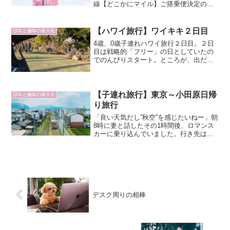
線【どこかにマイル】ご搭乗便決定のお
知らせ」という件名です。前日9:50くら
いに申し込みしてから、翌日9:30くらい
に決定連絡があるとは、JALのスタッフ
【ハワイ旅行】ワイキキ２日目
QOLと趣味の最大化
さん？それ...
4歳、0歳子連れハワイ旅行２日目。２日
目は戦略的「フリー」の日としていたの
でのんびりスタート。ところが、出だし
でまさかのトラブルに見舞われる。ベビ
ーカー確保の重要性に気づいたワイキキ
２日目。
【子連れ旅行】東京～小田原日帰
QOLと趣味の最大化
り旅行
「良い天気だし”秋空”を感じたいねー」朝
8時に妻と話したその1時間後、ロマンス
カーに乗り込んでいました。行き先は
「小田原」。都内から1hr程度でサクッと
日帰りで行くにはもってこい。さすがに
連休中のロマンスカーは混んでおり、ま
してやウチは当日...
デスク周りの相棒