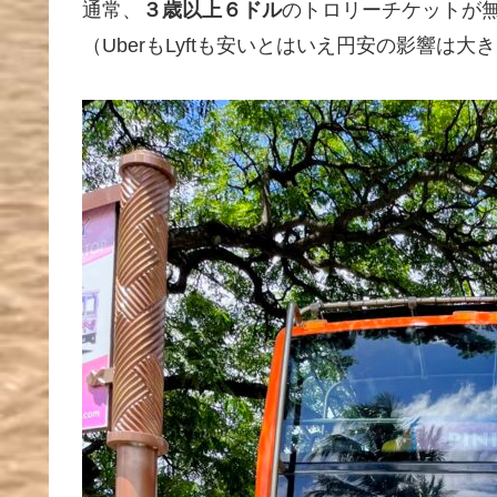
通常、
３歳以上６ドル
のトロリーチケットが
（UberもLyftも安いとはいえ円安の影響は大