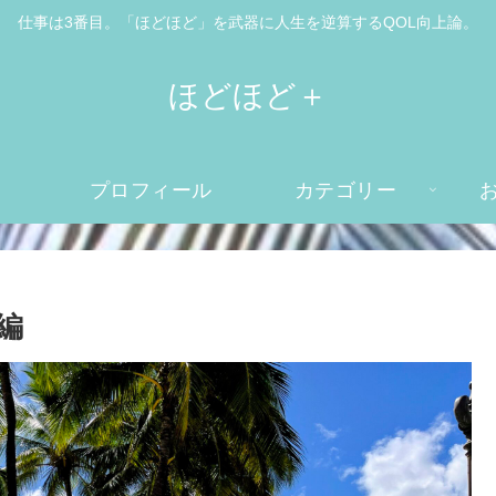
仕事は3番目。「ほどほど」を武器に人生を逆算するQOL向上論。
ほどほど＋
プロフィール
カテゴリー
編