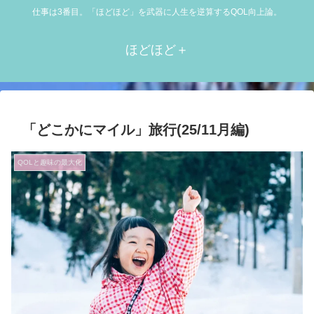
仕事は3番目。「ほどほど」を武器に人生を逆算するQOL向上論。
ほどほど＋
「どこかにマイル」旅行(25/11月編)
QOLと趣味の最大化