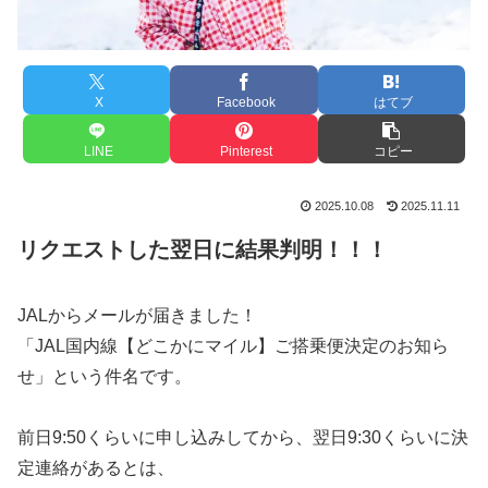
X
Facebook
はてブ
LINE
Pinterest
コピー
2025.10.08
2025.11.11
リクエストした翌日に結果判明！
！！
JALからメールが届きました！
「JAL国内線【どこかにマイル】ご搭乗便決定のお知ら
せ」という件名です。
前日9:50くらいに申し込みしてから、翌日9:30くらいに決
定連絡があるとは、