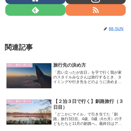
88-SUN
関連記事
旅行先の決め方
QOLと趣味の最大化
「思い立ったが吉日」を字で行く我が家
のスタイルみなさんは旅行するとき、タ
イミングや行き先をどのように決めます
か？家族との兼ね合い、ご自身の仕事都
合や体調等々、決めるにあたっての変動
要素は千差万別で、それらに応じて決ま
ってくると思います。我が...
【２泊３日で行く】釧路旅行（３
QOLと趣味の最大化
日目）
「どこかにマイル」で引き当てた「釧
路」旅行3日目。4歳、0歳（6カ月）の子
どもたちと11月の釧路へ。最終日はアイ
ヌコタンで木彫りのコロポックルに一目