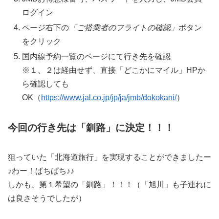
ログイン
ページ右下の
「ご搭乗者のフライトの確認」
ボタン
をクリック
国内線予約一覧のページにて行き先を確認
※１、２は経由せず、直接「どこかにマイル」HPか
ら確認しても
OK（
https://www.jal.co.jp/jp/ja/jmb/dokokani/
）
今回の行き先は「釧路」に決定！！！
狙っていた「北海道旅行」を実現することができましたー
♪わー！ぱちぱち♪♪
しかも、第１希望の「釧路」！！！（「旭川」も子連れに
は良さそうでしたが）