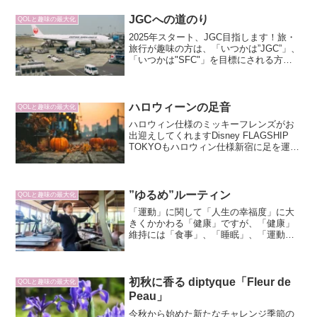
惚れ。その後、旅行のハイライト、釧路
湿原でタンチョウを探す一行。最後の最
JGCへの道のり
QOLと趣味の最大化
後まで満喫し尽くす最終日。
2025年スタート、JGC目指します！旅・
旅行が趣味の方は、「いつかは”JGC”」、
「いつかは"SFC"」を目標にされる方も
多いのではないでしょうか。両社の違い
は、JALのサービスなのか、ANAのサー
ビスなのか、の違い。・JAL Globa...
ハロウィーンの足音
QOLと趣味の最大化
ハロウィン仕様のミッキーフレンズがお
出迎えしてくれますDisney FLAGSHIP
TOKYOもハロウィン仕様新宿に足を運ん
だついでに、久しぶりにDisneystoreに行
ってきました。あまり頻繁に行くわけで
はないですが、やはり、店内に一...
”ゆるめ”ルーティン
QOLと趣味の最大化
「運動」に関して「人生の幸福度」に大
きくかかわる「健康」ですが、「健康」
維持には「食事」、「睡眠」、「運動」
が欠かせないのは言うまでもありませ
ん。幼稚園時代から高校までは本格的に
サッカーをしてきたのですが、大学以降
は競技からは離れ、「健康」...
初秋に香る diptyque「Fleur de
QOLと趣味の最大化
Peau」
今秋から始めた新たなチャレンジ季節の