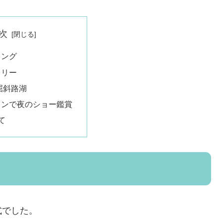
次
キング
ェリー
屈斜路湖
タンで夜のショー鑑賞
て
式でした。