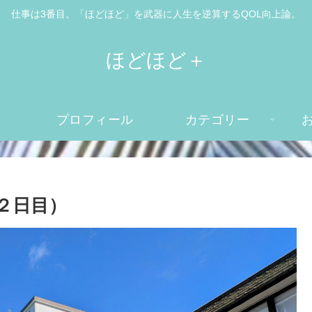
仕事は3番目。「ほどほど」を武器に人生を逆算するQOL向上論。
ほどほど＋
プロフィール
カテゴリー
２日目）