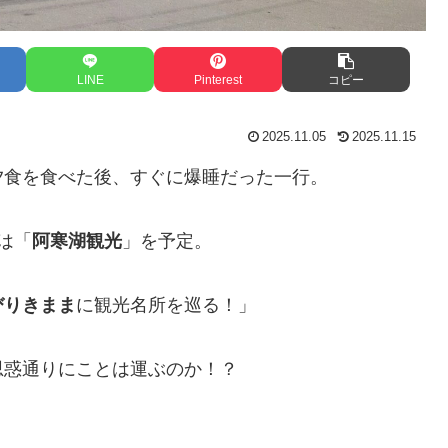
LINE
Pinterest
コピー
2025.11.05
2025.11.15
夕食を食べた後、すぐに爆睡だった一行。
は「
阿寒湖観光
」を予定。
びりきまま
に観光名所を巡る！」
思惑通りにことは運ぶのか！？