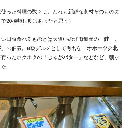
に使った料理の数々は、どれも新鮮な食材そのものの
で20種類程度はあったと思う）
らい日頃食べるものとは大違いの北海道産の「
鮭
」。
ギ
」の佃煮。B級グルメとして有名な「
オホーツク北
で育ったホクホクの「
じゃがバター
」などなど、朝か
した。