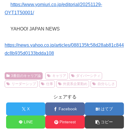
https://www.yomiuri.co.jp/editorial/20251129-
OYT1T50001/
YAHOO! JAPAN NEWS
https://news.yahoo.co.jp/articles/088135fc58d28ab81c844
dc8b935d0133bdda108
3番目のキャリア論
キャリア
ダイバーシティ
リーダーシップ
仕事
外資系企業勤め
自分らしさ
シェアする
X
Facebook
はてブ
LINE
Pinterest
コピー