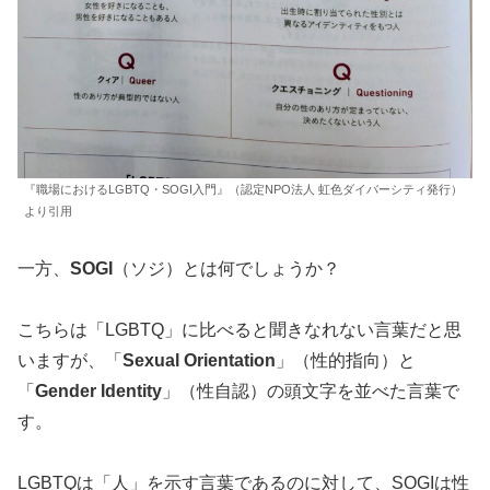
『職場におけるLGBTQ・SOGI入門』（認定NPO法人 虹色ダイバーシティ発行）
より引用
一方、
SOGI
（ソジ）とは何でしょうか？
こちらは「LGBTQ」に比べると聞きなれない言葉だと思
いますが、「
Sexual Orientation
」（性的指向）と
「
Gender Identity
」（性自認）の頭文字を並べた言葉で
す。
LGBTQは「人」を示す言葉であるのに対して、SOGIは性