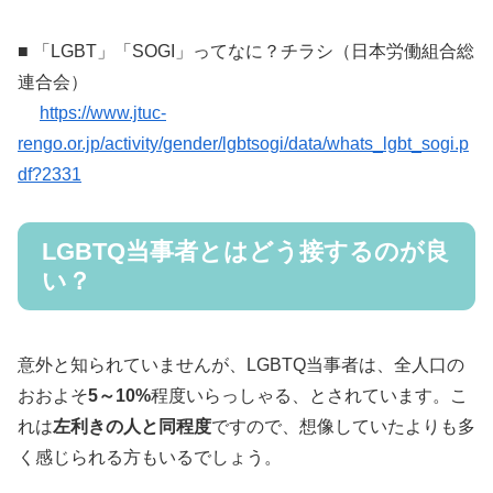
■ 「LGBT」「SOGI」ってなに？チラシ（日本労働組合総
連合会）
https://www.jtuc-
rengo.or.jp/activity/gender/lgbtsogi/data/whats_lgbt_sogi.p
df?2331
LGBTQ当事者とはどう接するのが良
い？
意外と知られていませんが、LGBTQ当事者は、全人口の
おおよそ
5～10%
程度いらっしゃる、とされています。こ
れは
左利きの人と同程度
ですので、想像していたよりも多
く感じられる方もいるでしょう。