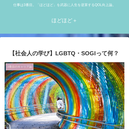
仕事は3番目。「ほどほど」を武器に人生を逆算するQOL向上論。
ほどほど＋
【社会人の学び】LGBTQ・SOGIって何？
3番目のキャリア論