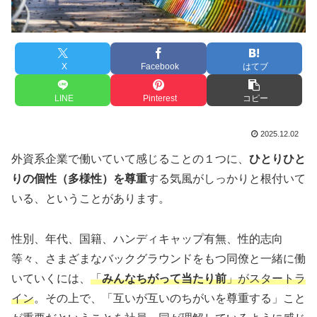
X
Facebook
はてブ
LINE
Pinterest
コピー
2025.12.02
外資系企業で働いていて感じることの１つに、
ひとりひと
りの個性（多様性）を尊重
する気風がしっかりと根付いて
いる、ということがあります。
性別、年代、国籍、ハンディキャップ有無、性的志向
等々、さまざまなバックグラウンドをもつ同僚と一緒に働
いていくには、
「
みんなちがって当たり前
」がスタートラ
イン
。その上で、「互いが互いのちがいを尊重する」こと