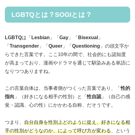
LGBTQとは？SOGIとは？
LGBTQ
は「
Lesbian
」「
Gay
」「
Bisexual
」
「
Transgender
」「
Queer
」「
Questioning
」の頭文字か
らできた言葉です。ここ10年の間で、社会的にも認知度
が高まっており、漫画やドラマを通じて馴染みある単語に
なりつつありますね。
この言葉自体は、当事者側がつくった言葉であり、「
性的
指向
」（好きになる相手の性別）と「
性自認
」（自己の感
覚・認識、心の性）にかかわる自称、だそうです。
つまり、
自分自身を性別上どのように捉え、好きになる相
手の性別がどうなのか
、
によって呼び方が変わる
、という