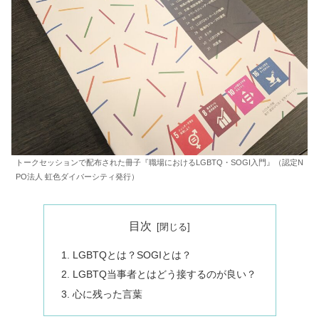
トークセッションで配布された冊子『職場におけるLGBTQ・SOGI入門』（認定N
PO法人 虹色ダイバーシティ発行）
目次
LGBTQとは？SOGIとは？
LGBTQ当事者とはどう接するのが良い？
心に残った言葉