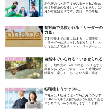
を通じて薄々感じてはいま...
新代表のもと新年度がスタート私の勤め
先は外資系の会社ということもあり、10
月が年度始まりです。先日、その年度始
まりのイベントとして、全社員が一同に
集まりキックオフ会議がありました。
2025年の途中で代表が代わりましたの
で、今回が代表が代わっ...
初対面で見抜かれる「リーダーの
3番目のキャリア論
力量」
名刺交換までの間に始まる「人間観察」
「リーダーに求められる要素とは？」と
いう話はさておき・・・「リーダーとし
ての力量」については、初対面、しかも
名刺交換までの約１分間の「挨拶」や
「所作」で８割程度は分かるなぁ、とい
自然体でいられる・いさせられる
3番目のキャリア論
うのが本日ここで触れたい内...
先日、勤め先のExecutiveとランチをする
機会があったのですが、その１時間強の
時間が、楽しく、あっという間に過ぎて
しまったという話。役職（その人は「幹
部」で私は「チームリーダー」）も、年
齢（その人は私より14歳年上）も大きく
離れている人...
転職後もうすぐ5年…
3番目のキャリア論
２社目は１社目に比べて時が経つのが早
い2020年1月に現在の会社に転職してあと
２か月で丸５年が経過します。１社目は
新卒で社会人としての「駆け出し期」だ