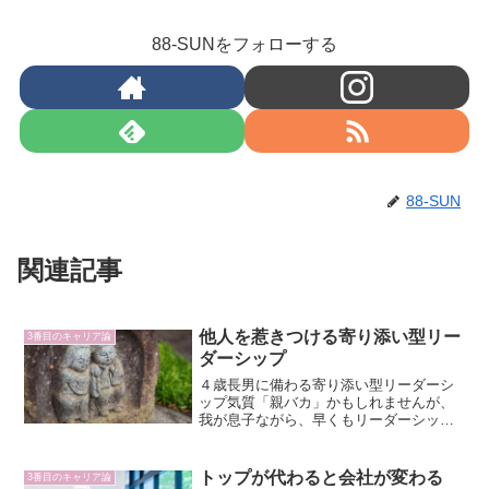
88-SUNをフォローする
88-SUN
関連記事
他人を惹きつける寄り添い型リー
3番目のキャリア論
ダーシップ
４歳長男に備わる寄り添い型リーダーシ
ップ気質「親バカ」かもしれませんが、
我が息子ながら、早くもリーダーシップ
の気質を備えているのを感じる今日この
頃です。保育園送迎時のお友達からの声
掛け、保育士さんからの日中エピソード
トップが代わると会社が変わる
3番目のキャリア論