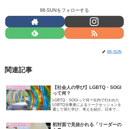
88-SUNをフォローする
88-SUN
関連記事
【社会人の学び】LGBTQ・SOGI
3番目のキャリア論
って何？
LGBTQ・SOGIって何？社内で行われた
LGBTQ当事者によるトークセッションを
通じて得た学び、考えを紹介。日本では
まだまだ理解が進んでいないとはいえ、
外資系企業で働くうえでは身に付けてお
きたい能力、知識。
初対面で見抜かれる「リーダーの
3番目のキャリア論