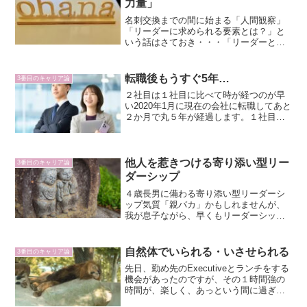
力量」
名刺交換までの間に始まる「人間観察」
「リーダーに求められる要素とは？」と
いう話はさておき・・・「リーダーとし
ての力量」については、初対面、しかも
名刺交換までの約１分間の「挨拶」や
「所作」で８割程度は分かるなぁ、とい
転職後もうすぐ5年…
3番目のキャリア論
うのが本日ここで触れたい内...
２社目は１社目に比べて時が経つのが早
い2020年1月に現在の会社に転職してあと
２か月で丸５年が経過します。１社目は
新卒で社会人としての「駆け出し期」だ
ったので、１年１年が”とてつもなく”長く
感じたものの、現職での１年はあっとい
う間、気づけば...
他人を惹きつける寄り添い型リー
3番目のキャリア論
ダーシップ
４歳長男に備わる寄り添い型リーダーシ
ップ気質「親バカ」かもしれませんが、
我が息子ながら、早くもリーダーシップ
の気質を備えているのを感じる今日この
頃です。保育園送迎時のお友達からの声
掛け、保育士さんからの日中エピソード
自然体でいられる・いさせられる
3番目のキャリア論
を通じて薄々感じてはいま...
先日、勤め先のExecutiveとランチをする
機会があったのですが、その１時間強の
時間が、楽しく、あっという間に過ぎて
しまったという話。役職（その人は「幹