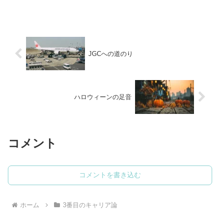
部」で私は「チームリーダー」）も、年
齢（その人は私より14歳年上）も大きく
離れている人...
JGCへの道のり
ハロウィーンの足音
コメント
コメントを書き込む
ホーム
3番目のキャリア論