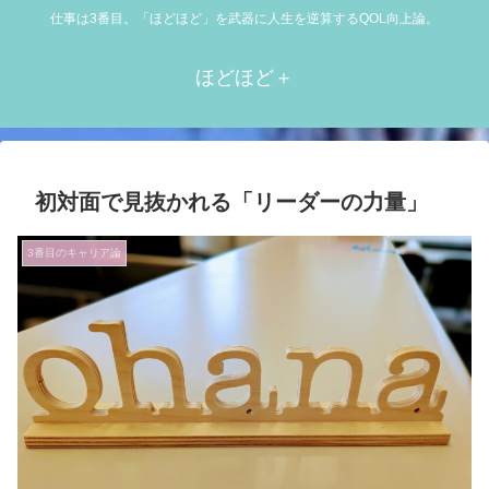
仕事は3番目。「ほどほど」を武器に人生を逆算するQOL向上論。
ほどほど＋
初対面で見抜かれる「リーダーの力量」
3番目のキャリア論