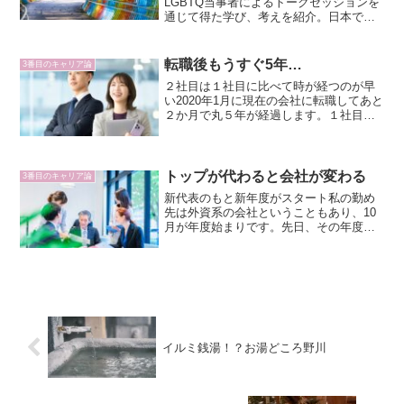
LGBTQ当事者によるトークセッションを
通じて得た学び、考えを紹介。日本では
まだまだ理解が進んでいないとはいえ、
外資系企業で働くうえでは身に付けてお
きたい能力、知識。
転職後もうすぐ5年…
3番目のキャリア論
２社目は１社目に比べて時が経つのが早
い2020年1月に現在の会社に転職してあと
２か月で丸５年が経過します。１社目は
新卒で社会人としての「駆け出し期」だ
ったので、１年１年が”とてつもなく”長く
感じたものの、現職での１年はあっとい
う間、気づけば...
トップが代わると会社が変わる
3番目のキャリア論
新代表のもと新年度がスタート私の勤め
先は外資系の会社ということもあり、10
月が年度始まりです。先日、その年度始
まりのイベントとして、全社員が一同に
集まりキックオフ会議がありました。
2025年の途中で代表が代わりましたの
で、今回が代表が代わっ...
イルミ銭湯！？お湯どころ野川