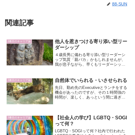
88-SUN
関連記事
他人を惹きつける寄り添い型リー
3番目のキャリア論
ダーシップ
４歳長男に備わる寄り添い型リーダーシ
ップ気質「親バカ」かもしれませんが、
我が息子ながら、早くもリーダーシップ
の気質を備えているのを感じる今日この
頃です。保育園送迎時のお友達からの声
掛け、保育士さんからの日中エピソード
自然体でいられる・いさせられる
3番目のキャリア論
を通じて薄々感じてはいま...
先日、勤め先のExecutiveとランチをする
機会があったのですが、その１時間強の
時間が、楽しく、あっという間に過ぎて
しまったという話。役職（その人は「幹
部」で私は「チームリーダー」）も、年
齢（その人は私より14歳年上）も大きく
離れている人...
【社会人の学び】LGBTQ・SOGI
3番目のキャリア論
って何？
LGBTQ・SOGIって何？社内で行われた