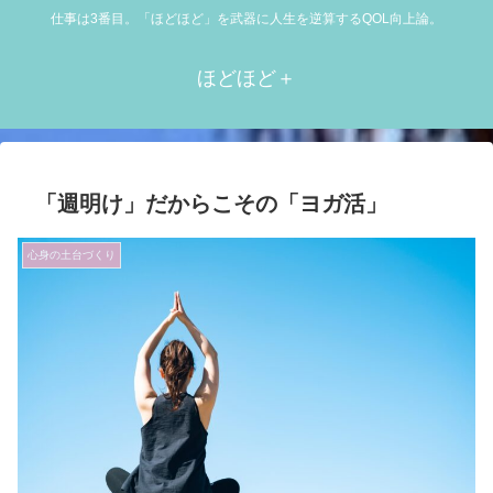
仕事は3番目。「ほどほど」を武器に人生を逆算するQOL向上論。
ほどほど＋
「週明け」だからこその「ヨガ活」
心身の土台づくり