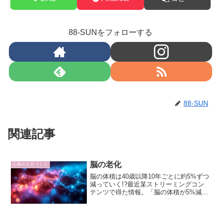
88-SUNをフォローする
88-SUN
関連記事
脳の老化
心身の土台づくり
脳の体積は40歳以降10年ごとに約5%ずつ
減っていく!?最近某ストリーミングコン
テンツで得た情報。「脳の体積が5%減
る」というのは、前日のランチメニュー
が思い出せなくなるというところからは
じまるそうです。（筆者は「食」への興