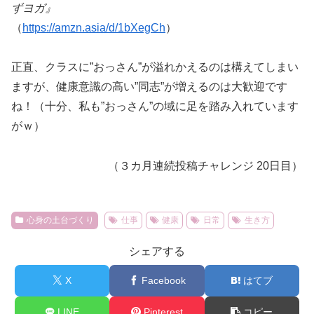
ずヨガ』
（
https://amzn.asia/d/1bXegCh
）
正直、クラスに”おっさん”が溢れかえるのは構えてしまい
ますが、健康意識の高い”同志”が増えるのは大歓迎です
ね！（十分、私も”おっさん”の域に足を踏み入れています
がｗ）
（３カ月連続投稿チャレンジ 20日目）
心身の土台づくり
仕事
健康
日常
生き方
シェアする
X
Facebook
はてブ
LINE
Pinterest
コピー