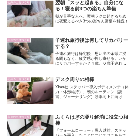
味があまりないせ...
翌朝「スッと起きる」自分にな
心身の土台づくり
る！寝る前3つの楽ちん準備
朝が苦手な人へ。翌朝ラクに起きるため
に夜変えるべき3つの楽ちん習慣を解説！
子連れ旅行後は何してリカバリー
心身の土台づくり
する？
子連れ旅行は帰宅後、思い出の余韻に浸
る間もなく、疲労感が押し寄せる。いか
にリカバーするか？４歳、０歳子連れ旅
行経験者が語るリカバリー対策術。
デスク周りの相棒
心身の土台づくり
Xiser社 ステッパー導入ボディメンテ（体
力・体形維持）、朝のルーティン（読
書、ジャーナリング）効率向上に向け、
我が家にも導入しました。メンタリスト
DaiGoさんや鈴木祐さんも愛用の例のア
レ。値段はそれなりにしますが、本気で
自分の「健康維...
ふくらはぎの凝り解消に役立つ相
心身の土台づくり
棒
「フォームローラー」導入以前、ステッ
パーを導入したことについてはこちらで