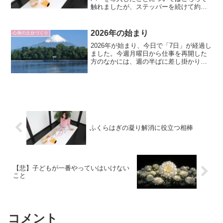
触れましたが、ステッパーを続けて約２
週間でふくらはぎの凝りを感じるように
なりました・・・。「凝りを感じる＝筋
肉に効いている」ということだと思いま
2026年の始まり
心身の土台づくり
すが、お風呂前後でのもみ...
2026年が始まり、今日で「7日」が経過し
ました。今週月曜日から仕事を再開した
方のなかには、週の半ばに差し掛かり、
そろそろ疲れが出始めている方もいらっ
しゃるかもしれませんね。かくいう私自
身も、ここ約１カ月の間に、北海道旅
行、ハワイ旅行、（妻...
ふくらはぎの凝り解消に役立つ相棒
【悲】子どもが一番やっていはいけない
こと
コメント