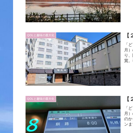
【
QOLと趣味の最大化
「ど
月）
り、
賞。
【
QOLと趣味の最大化
「ど
月）
のか
ンま