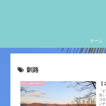
ホーム
釧路
【
QOLと趣味の最大化
「ど
月）
コロ
ンチ