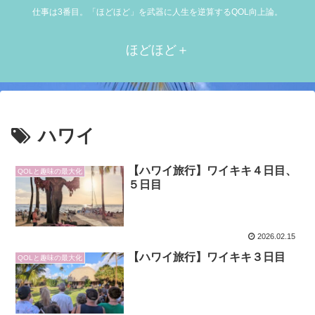
仕事は3番目。「ほどほど」を武器に人生を逆算するQOL向上論。
ほどほど＋
ハワイ
【ハワイ旅行】ワイキキ４日目、
QOLと趣味の最大化
５日目
2026.02.15
【ハワイ旅行】ワイキキ３日目
QOLと趣味の最大化