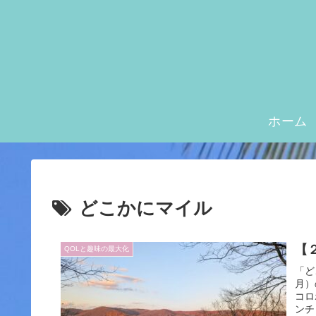
ホーム
どこかにマイル
【
QOLと趣味の最大化
「ど
月）
コロ
ンチ