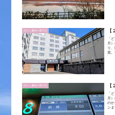
【
QOLと趣味の最大化
「ど
月）
り、
賞。
【
QOLと趣味の最大化
「ど
月）
のか
ンま