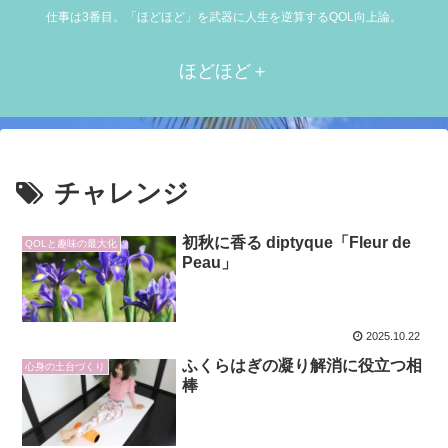
仕事は3番目。「ほどほど」を武器に人生を逆算するQOL向上論。
ほどほど＋
チャレンジ
初秋に香る diptyque「Fleur de
QOLと趣味の最大化
Peau」
2025.10.22
ふくらはぎの凝り解消に役立つ相
心身の土台づくり
棒